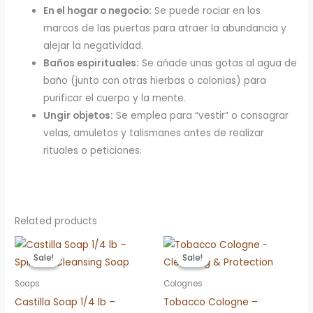
En el hogar o negocio:
Se puede rociar en los
marcos de las puertas para atraer la abundancia y
alejar la negatividad.
Baños espirituales:
Se añade unas gotas al agua de
baño (junto con otras hierbas o colonias) para
purificar el cuerpo y la mente.
Ungir objetos:
Se emplea para “vestir” o consagrar
velas, amuletos y talismanes antes de realizar
rituales o peticiones.
Related products
Sale!
Sale!
Sale!
Sale!
Soaps
Colognes
Castilla Soap 1/4 lb –
Tobacco Cologne –