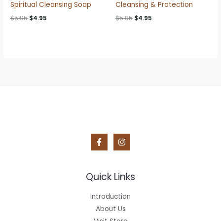
Spiritual Cleansing Soap
Cleansing & Protection
Original
Current
Original
Current
$
5.95
$
4.95
$
5.95
$
4.95
price
price
price
price
was:
is:
was:
is:
$5.95.
$4.95.
$5.95.
$4.95.
Quick Links
Introduction
About Us