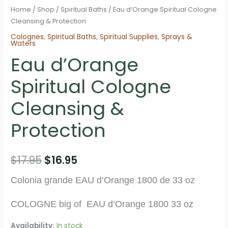
Home
/
Shop
/
Spiritual Baths
/ Eau d’Orange Spiritual Cologne
Cleansing & Protection
Colognes
,
Spiritual Baths
,
Spiritual Supplies
,
Sprays &
Waters
Eau d’Orange
Spiritual Cologne
Cleansing &
Protection
Original
Current
$
17.95
$
16.95
price
price
Colonia grande EAU d’Orange 1800 de 33 oz
was:
is:
COLOGNE big of EAU d’Orange 1800 33 oz
$17.95.
$16.95.
Availability:
In stock