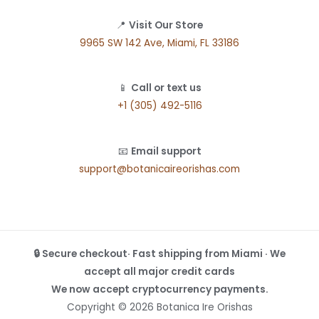
📍
Visit Our Store
9965 SW 142 Ave, Miami, FL 33186
📱
Call or text us
+1 (305) 492-5116
📧
Email support
support@botanicaireorishas.com
🔒 Secure checkout· Fast shipping from Miami · We
accept all major credit cards
We now accept cryptocurrency payments.
Copyright © 2026 Botanica Ire Orishas