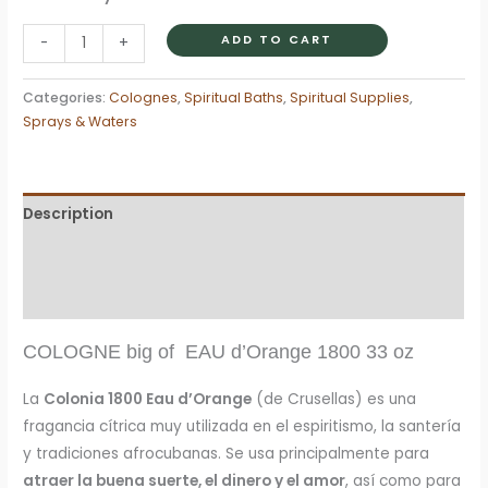
Eau
ADD TO CART
-
+
d'Orange
Spiritual
Categories:
Colognes
,
Spiritual Baths
,
Spiritual Supplies
,
Cologne
Sprays & Waters
Cleansing
&
Protection
Description
quantity
Additional information
Reviews (0)
COLOGNE big of EAU d’Orange 1800 33 oz
La
Colonia 1800 Eau d’Orange
(de Crusellas) es una
fragancia cítrica muy utilizada en el espiritismo, la santería
y tradiciones afrocubanas. Se usa principalmente para
atraer la buena suerte, el dinero y el amor
, así como para